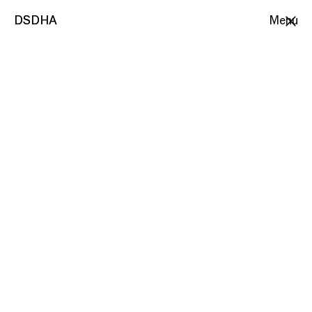
DSDHA
DSDHA
Menu